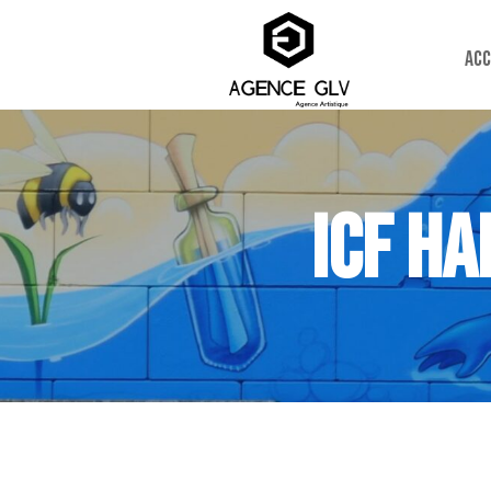
Acc
ICF HA