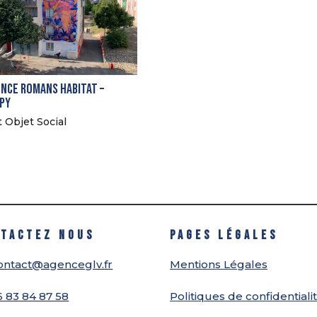
nce Romans Habitat –
py
t Objet Social
TACTEZ NOUS
PAGES LÉGALES
ontact@agenceglv.fr
Mentions Légales
6 83 84 87 58
Politiques de confidentiali