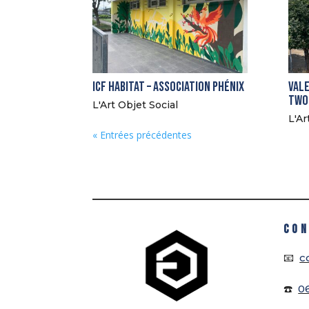
Icf Habitat – Association Phénix
Vale
Two
L'Art Objet Social
L'Ar
« Entrées précédentes
CON
📧
c
☎️
0