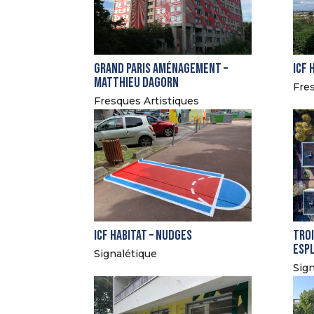
Grand Paris Aménagement –
ICF 
Matthieu Dagorn
Fres
Fresques Artistiques
ICF Habitat – Nudges
Troi
Esp
Signalétique
Sign