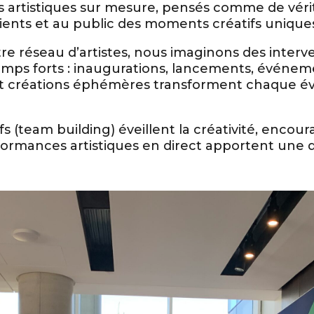
artistiques sur mesure, pensés comme de vérit
lients et au public des moments créatifs unique
tre réseau d’artistes, nous imaginons des interv
temps forts : inaugurations, lancements, événeme
 et créations éphémères transforment chaque 
tifs (team building) éveillent la créativité, enco
erformances artistiques en direct apportent une 