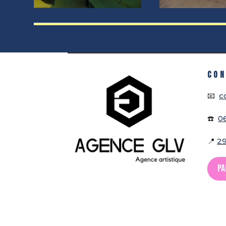
CON
📧
c
☎️
0
📍
29
Pa