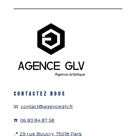
CONTACTEZ NOUS
📧
contact@agenceglv.fr
☎️
06 83 84 87 58
📍
29 rue Boucry, 75018 Paris